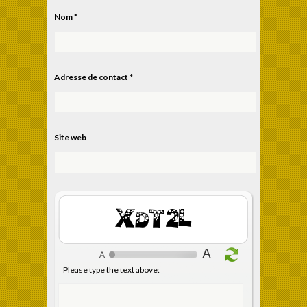
Nom
*
Adresse de contact
*
Site web
yYFfh
Please type the text above: