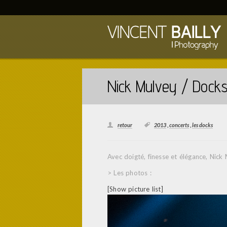
Nick Mulvey / Docks
retour
2013
,
concerts
,
les docks
Avec doigté, finesse et élégance, Nick 
> Les photos :
[Show picture list]