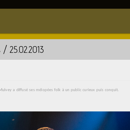
 / 25.02.2013
Mulvey a diffusé ses mélopées folk à un public curieux puis conquit.