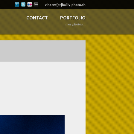
vincent[at]bailly-photo.ch
CONTACT
PORTFOLIO
mes photos…